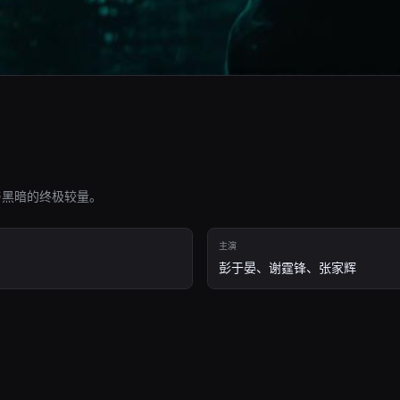
与黑暗的终极较量。
主演
彭于晏、谢霆锋、张家辉