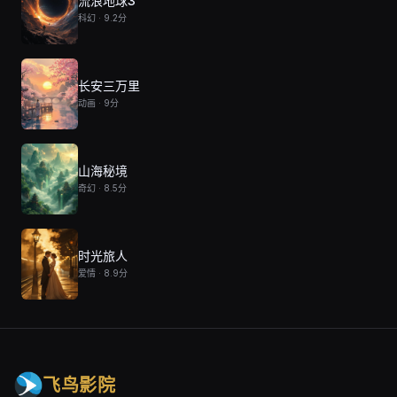
流浪地球3
科幻 · 9.2分
长安三万里
动画 · 9分
山海秘境
奇幻 · 8.5分
时光旅人
爱情 · 8.9分
飞鸟影院