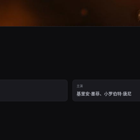
。
主演
基里安·墨菲、小罗伯特·唐尼