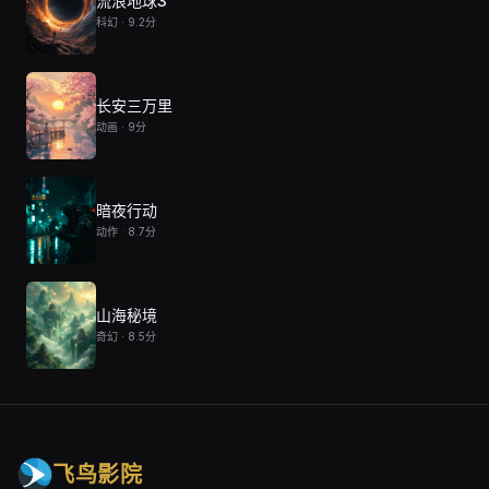
流浪地球3
科幻 · 9.2分
长安三万里
动画 · 9分
暗夜行动
动作 · 8.7分
山海秘境
奇幻 · 8.5分
飞鸟影院