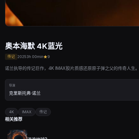
奥本海默 4K蓝光
传记
2025
3h 00min
9
诺兰执导的传记巨作，4K IMAX胶片质感还原原子弹之父的传奇人生
导演
克里斯托弗·诺兰
4K
IMAX
传记
相关推荐